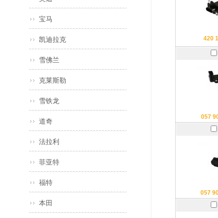
宝马
420 
凯迪拉克
雪佛兰
克莱斯勒
雪铁龙
057 9
道奇
法拉利
菲亚特
福特
057 9
本田