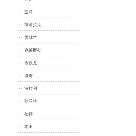
宝马
凯迪拉克
雪佛兰
克莱斯勒
雪铁龙
道奇
法拉利
菲亚特
福特
本田