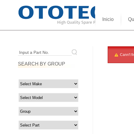
Inicio
Qu
Input a Part No.
Cann't fi
SEARCH BY GROUP