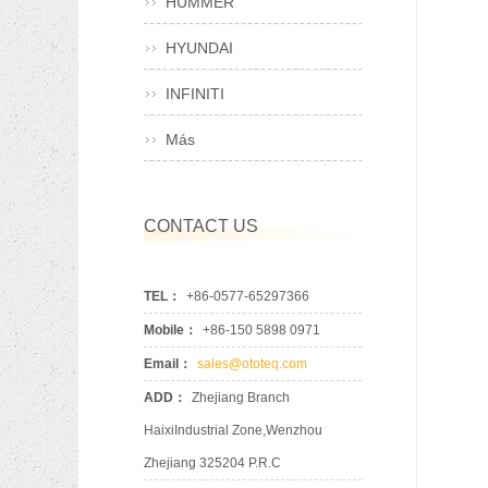
HUMMER
HYUNDAI
INFINITI
Más
CONTACT US
TEL：
+86-0577-65297366
Mobile：
+86-150 5898 0971
Email：
sales@ototeq.com
ADD：
Zhejiang Branch
HaixiIndustrial Zone,Wenzhou
Zhejiang 325204 P.R.C