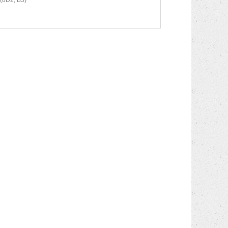
(8D2, B5)