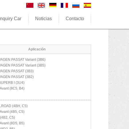
nquiry Car
Noticias
Contacto
Aplicación
WAGEN
PASSAT Variant (3B6)
WAGEN
PASSAT Variant (3B5)
WAGEN
PASSAT (3B3)
WAGEN
PASSAT (3B2)
SUPERB I (3U4)
Avant (8C5, B4)
LROAD (4BH, C5)
Avant (4B5, C5)
(4B2, C5)
Avant (8D5, B5)