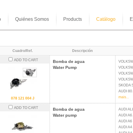
o
Quiénes Somos
Products
Catálogo
E
Cuadro/Ref.
Descripción
ADD TO CART
Bomba de agua
VOLKS
Water Pump
VOLKS
VOLKS
VOLKS
SKODA
AUDI
80 
mais...
078 121 004 J
ADD TO CART
Bomba de agua
AUDI
AL
Water pump
AUDI
A6 
AUDI
A6 
AUDI
A4 