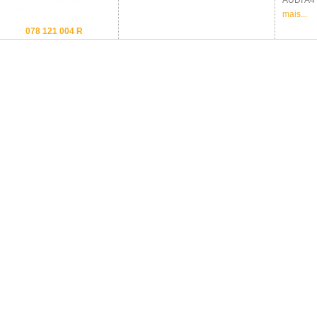
AUDI
A4 
mais...
078 121 004 R